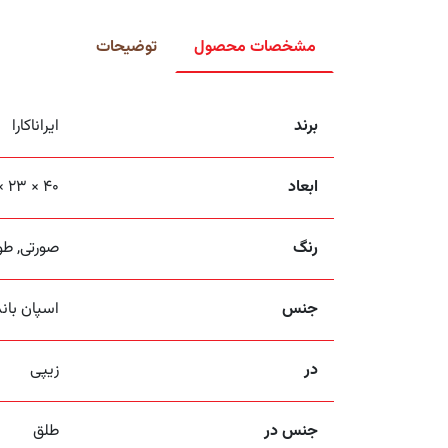
مشخصات محصول
توضیحات
برند
ایراناکارا
ابعاد
40 × 23 × 10 سانتیمتر
رنگ
صورتی, طوس
جنس
اسپان باند ۹۰ گ
در
زیپی
جنس در
طلق