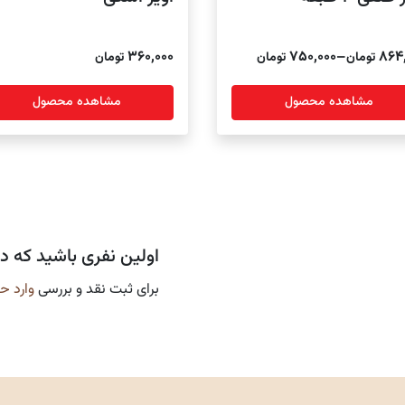
P
360,000
750,000
–
864
تومان
تومان
تومان
ra
مشاهده محصول
مشاهده محصول
750,000 تومان
thro
8 تومان
اولین نفری باشید که د
برای ثبت نقد و بررسی
وارد ح