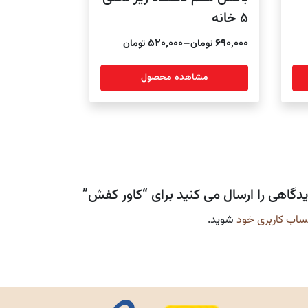
5 خانه
Price
520,000
–
690,000
تومان
تومان
range:
مشاهده محصول
520,000 تومان
through
690,000 تومان
یدگاهی را ارسال می کنید برای “کاور کفش”
ساب کاربری خود
شوید.