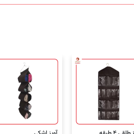
طلقی ۴ طبقه
آویز اشکی