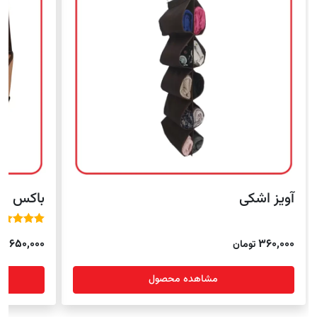
آویز اشکی
باکس لباس ۲
sssss
SSSSS
650,000
360,000
تومان
تو
مشاهده محصول