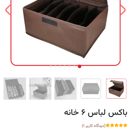
باکس لباس ۶ خانه
(دیدگاه کاربر
1
)
sssss
SSSSS