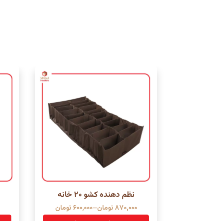
نظم دهنده کشو 20 خانه
Price
870,000
تومان
–
600,000
تومان
range: